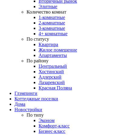
Вторичный рынок
Элитные
Количество комнат
1-комнатные
2-комнатные
3-комнатные
4+ комнатные
По статусу
Квартира
Жилое помещение
Апартаменты
По району
Центральный
Хостинский
Адлерский
Лазаревский
Красная Поляна
Глэмпинги
Коттеджные поселки
Дома
Новостройки
По типу
Эконом
Комфорт-класс
Бизнес-класс