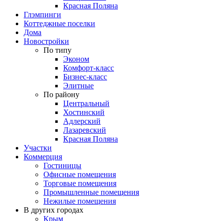
Красная Поляна
Глэмпинги
Коттеджные поселки
Дома
Новостройки
По типу
Эконом
Комфорт-класс
Бизнес-класс
Элитные
По району
Центральный
Хостинский
Адлерский
Лазаревский
Красная Поляна
Участки
Коммерция
Гостиницы
Офисные помещения
Торговые помещения
Промышленные помещения
Нежилые помещения
В других городах
Крым