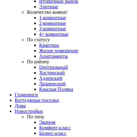
Вторичный рынок
Элитные
Количество комнат
1-комнатные
2-комнатные
3-комнатные
4+ комнатные
По статусу
Квартира
Жилое помещение
Апартаменты
По району
Центральный
Хостинский
Адлерский
Лазаревский
Красная Поляна
Глэмпинги
Коттеджные поселки
Дома
Новостройки
По типу
Эконом
Комфорт-класс
Бизнес-класс