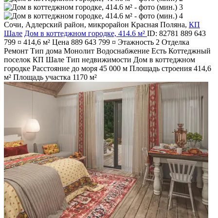
Сочи
,
Адлерский район
,
микрорайон Красная Поляна
,
КП
Шале
Дом в коттеджном городке, 414.6 м²
ID: 82781
889 643
799 ¤
414,6 м²
Цена
889 643 799 ¤
Этажность
2
Отделка
Ремонт
Тип дома
Монолит
Водоснабжение
Есть
Коттеджный
поселок
КП Шале
Тип недвижимости
Дом в коттеджном
городке
Расстояние до моря
45 000 м
Площадь строения
414,6
м²
Площадь участка
1170 м²