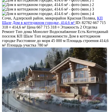
Сочи
,
Адлерский район
,
микрорайон Красная Поляна
,
КП
Шале
Дом в коттеджном городке, 414.6 м²
ID: 82782
667 715
318 ¤
414,6 м²
Цена
667 715 318 ¤
Этажность
2
Отделка
Ремонт
Тип дома
Монолит
Водоснабжение
Есть
Коттеджный
поселок
КП Шале
Тип недвижимости
Дом в коттеджном
городке
Расстояние до моря
45 000 м
Площадь строения
414,6
м²
Площадь участка
780 м²