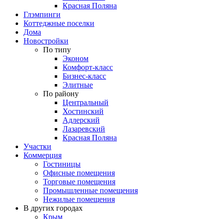
Красная Поляна
Глэмпинги
Коттеджные поселки
Дома
Новостройки
По типу
Эконом
Комфорт-класс
Бизнес-класс
Элитные
По району
Центральный
Хостинский
Адлерский
Лазаревский
Красная Поляна
Участки
Коммерция
Гостиницы
Офисные помещения
Торговые помещения
Промышленные помещения
Нежилые помещения
В других городах
Крым