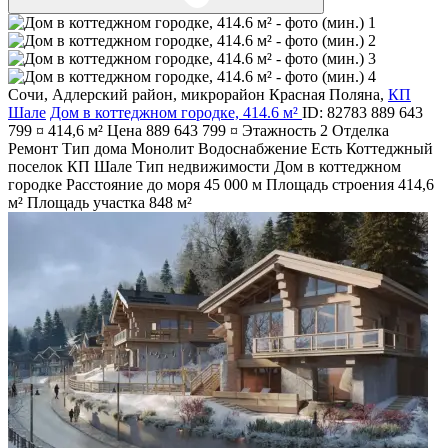
Сочи
,
Адлерский район
,
микрорайон Красная Поляна
,
КП
Шале
Дом в коттеджном городке, 414.6 м²
ID: 82783
889 643
799 ¤
414,6 м²
Цена
889 643 799 ¤
Этажность
2
Отделка
Ремонт
Тип дома
Монолит
Водоснабжение
Есть
Коттеджный
поселок
КП Шале
Тип недвижимости
Дом в коттеджном
городке
Расстояние до моря
45 000 м
Площадь строения
414,6
м²
Площадь участка
848 м²