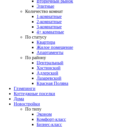
Вторичный рынок
Элитные
Количество комнат
1-комнатные
2-комнатные
3-комнатные
4+ комнатные
По статусу
Квартира
Жилое помещение
Апартаменты
По району
Центральный
Хостинский
Адлерский
Лазаревский
Красная Поляна
Глэмпинги
Коттеджные поселки
Дома
Новостройки
По типу
Эконом
Комфорт-класс
Бизнес-класс