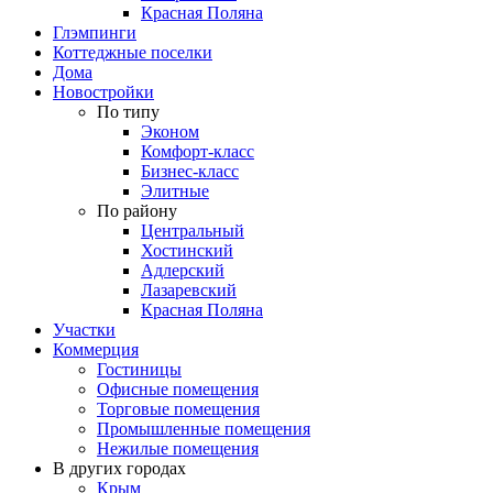
Красная Поляна
Глэмпинги
Коттеджные поселки
Дома
Новостройки
По типу
Эконом
Комфорт-класс
Бизнес-класс
Элитные
По району
Центральный
Хостинский
Адлерский
Лазаревский
Красная Поляна
Участки
Коммерция
Гостиницы
Офисные помещения
Торговые помещения
Промышленные помещения
Нежилые помещения
В других городах
Крым