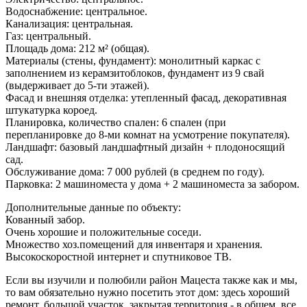
Водоснабжение: центральное.
Канализация: центральная.
Газ: центральный.
Площадь дома: 212 м² (общая).
Материалы (стены, фундамент): монолитный каркас с
заполнением из керамзитоблоков, фундамент из 9 свай
(выдерживает до 5-ти этажей).
Фасад и внешняя отделка: утепленный фасад, декоративная
штукатурка короед.
Планировка, количество спален: 6 спален (при
перепланировке до 8-ми комнат на усмотрение покупателя).
Ландшафт: базовый ландшафтный дизайн + плодоносящий
сад.
Обслуживание дома: 7 000 рублей (в среднем по году).
Парковка: 2 машиноместа у дома + 2 машиноместа за забором.
Дополнительные данные по объекту:
Кованный забор.
Очень хорошие и положительные соседи.
Множество хоз.помещений для инвентаря и хранения.
Высокоскоростной интернет и спутниковое ТВ.
Если вы изучили и полюбили район Мацеста также как и мы,
то вам обязательно нужно посетить этот дом: здесь хороший
ремонт, большой участок, закрытая территория - в общем, все