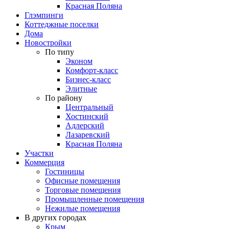
Красная Поляна
Глэмпинги
Коттеджные поселки
Дома
Новостройки
По типу
Эконом
Комфорт-класс
Бизнес-класс
Элитные
По району
Центральный
Хостинский
Адлерский
Лазаревский
Красная Поляна
Участки
Коммерция
Гостиницы
Офисные помещения
Торговые помещения
Промышленные помещения
Нежилые помещения
В других городах
Крым