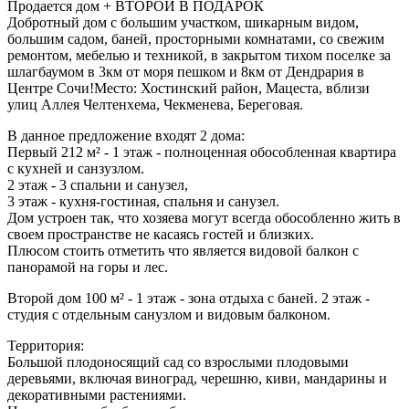
Продается дом + ВТОРОЙ В ПОДАРОК
Добротный дом с большим участком, шикарным видом,
большим садом, баней, просторными комнатами, со свежим
ремонтом, мебелью и техникой, в закрытом тихом поселке за
шлагбаумом в 3км от моря пешком и 8км от Дендрария в
Центре Сочи!Место: Хостинский район, Мацеста, вблизи
улиц Аллея Челтенхема, Чекменева, Береговая.
В данное предложение входят 2 дома:
Первый 212 м² - 1 этаж - полноценная обособленная квартира
с кухней и санзузлом.
2 этаж - 3 спальни и санузел,
3 этаж - кухня-гостиная, спальня и санузел.
Дом устроен так, что хозяева могут всегда обособленно жить в
своем пространстве не касаясь гостей и близких.
Плюсом стоить отметить что является видовой балкон с
панорамой на горы и лес.
Второй дом 100 м² - 1 этаж - зона отдыха с баней. 2 этаж -
студия с отдельным санузлом и видовым балконом.
Территория:
Большой плодоносящий сад со взрослыми плодовыми
деревьями, включая виноград, черешню, киви, мандарины и
декоративными растениями.