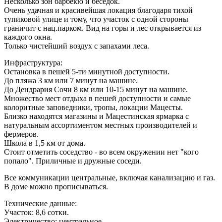
Несколько зон барбекю и беседок.
Очень удачная и красивейшая локация благодаря тихой
тупиковой улице и тому, что участок с одной стороны
граничит с нац.парком. Вид на горы и лес открывается из
каждого окна.
Только чистейший воздух с запахами леса.
Инфраструктура:
Остановка в пешей 5-ти минутной доступности.
До пляжа 3 км или 7 минут на машине.
До Дендрария Сочи 8 км или 10-15 минут на машине.
Множество мест отдыха в пешей доступности и самые
колоритные заповедники, тропы, локации Мацесты.
Близко находятся магазины и Мацестинская ярмарка с
натуральным ассортиментом местных производителей и
фермеров.
Школа в 1,5 км от дома.
Стоит отметить соседство - во всем окружении нет "кого
попало". Приличные и дружные соседи.
Все коммуникации центральные, включая канализацию и газ.
В доме можно прописываться.
Технические данные:
Участок: 8,6 сотки.
Электричество: центральное.