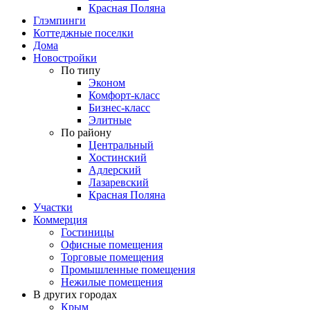
Красная Поляна
Глэмпинги
Коттеджные поселки
Дома
Новостройки
По типу
Эконом
Комфорт-класс
Бизнес-класс
Элитные
По району
Центральный
Хостинский
Адлерский
Лазаревский
Красная Поляна
Участки
Коммерция
Гостиницы
Офисные помещения
Торговые помещения
Промышленные помещения
Нежилые помещения
В других городах
Крым