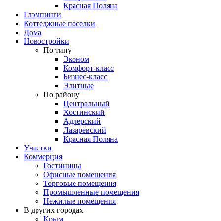
Красная Поляна
Глэмпинги
Коттеджные поселки
Дома
Новостройки
По типу
Эконом
Комфорт-класс
Бизнес-класс
Элитные
По району
Центральный
Хостинский
Адлерский
Лазаревский
Красная Поляна
Участки
Коммерция
Гостиницы
Офисные помещения
Торговые помещения
Промышленные помещения
Нежилые помещения
В других городах
Крым