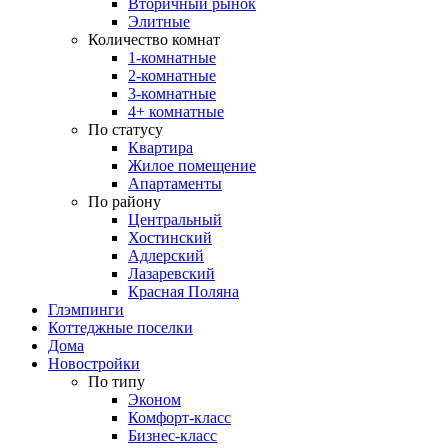
Вторичный рынок
Элитные
Количество комнат
1-комнатные
2-комнатные
3-комнатные
4+ комнатные
По статусу
Квартира
Жилое помещение
Апартаменты
По району
Центральный
Хостинский
Адлерский
Лазаревский
Красная Поляна
Глэмпинги
Коттеджные поселки
Дома
Новостройки
По типу
Эконом
Комфорт-класс
Бизнес-класс