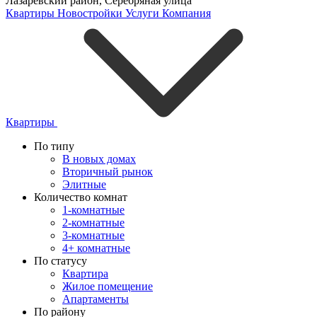
Лазаревский район
,
Серебряная улица
Квартиры
Новостройки
Услуги
Компания
Квартиры
По типу
В новых домах
Вторичный рынок
Элитные
Количество комнат
1-комнатные
2-комнатные
3-комнатные
4+ комнатные
По статусу
Квартира
Жилое помещение
Апартаменты
По району