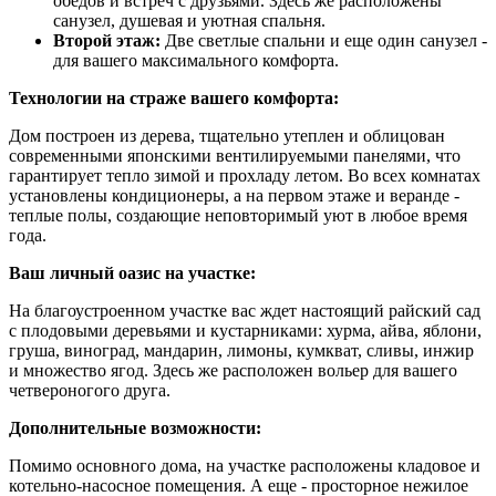
обедов и встреч с друзьями. Здесь же расположены
санузел, душевая и уютная спальня.
Второй этаж:
Две светлые спальни и еще один санузел -
для вашего максимального комфорта.
Технологии на страже вашего комфорта:
Дом построен из дерева, тщательно утеплен и облицован
современными японскими вентилируемыми панелями, что
гарантирует тепло зимой и прохладу летом. Во всех комнатах
установлены кондиционеры, а на первом этаже и веранде -
теплые полы, создающие неповторимый уют в любое время
года.
Ваш личный оазис на участке:
На благоустроенном участке вас ждет настоящий райский сад
с плодовыми деревьями и кустарниками: хурма, айва, яблони,
груша, виноград, мандарин, лимоны, кумкват, сливы, инжир
и множество ягод. Здесь же расположен вольер для вашего
четвероногого друга.
Дополнительные возможности:
Помимо основного дома, на участке расположены кладовое и
котельно-насосное помещения. А еще - просторное нежилое