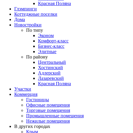
Красная Поляна
Глэмпинги
Коттеджные поселки
Дома
Новостройки
По типу
Эконом
Комфорт-класс
Бизнес-класс
Элитные
По району
Центральный
Хостинский
Адлерский
Лазаревский
Красная Поляна
Участки
Коммерция
Гостиницы
Офисные помещения
Торговые помещения
Промышленные помещения
Нежилые помещения
В других городах
Крым