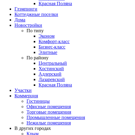
Красная Поляна
Глэмпинги
Коттеджные поселки
Дома
Новостройки
По типу
Эконом
Комфорт-класс
Бизнес-класс
Элитные
По району
Центральный
Хостинский
Адлерский
Лазаревский
Красная Поляна
Участки
Коммерция
Гостиницы
Офисные помещения
Торговые помещения
Промышленные помещения
Нежилые помещения
В других городах
Крым