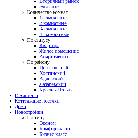
Вторичный рынок
Элитные
Количество комнат
1-комнатные
2-комнатные
3-комнатные
4+ комнатные
По статусу
Квартира
Жилое помещение
Апартаменты
По району
Центральный
Хостинский
Адлерский
Лазаревский
Красная Поляна
Глэмпинги
Коттеджные поселки
Дома
Новостройки
По типу
Эконом
Комфорт-класс
Бизнес-класс