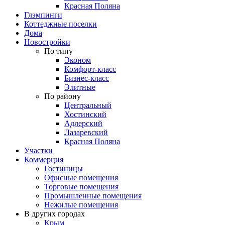
Красная Поляна
Глэмпинги
Коттеджные поселки
Дома
Новостройки
По типу
Эконом
Комфорт-класс
Бизнес-класс
Элитные
По району
Центральный
Хостинский
Адлерский
Лазаревский
Красная Поляна
Участки
Коммерция
Гостиницы
Офисные помещения
Торговые помещения
Промышленные помещения
Нежилые помещения
В других городах
Крым