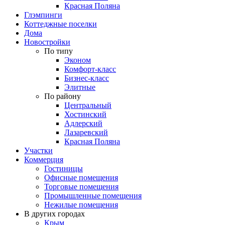
Красная Поляна
Глэмпинги
Коттеджные поселки
Дома
Новостройки
По типу
Эконом
Комфорт-класс
Бизнес-класс
Элитные
По району
Центральный
Хостинский
Адлерский
Лазаревский
Красная Поляна
Участки
Коммерция
Гостиницы
Офисные помещения
Торговые помещения
Промышленные помещения
Нежилые помещения
В других городах
Крым