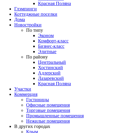
Красная Поляна
Глэмпинги
Коттеджные поселки
Дома
Новостройки
По типу
Эконом
Комфорт-класс
Бизнес-класс
Элитные
По району
Центральный
Хостинский
Адлерский
Лазаревский
Красная Поляна
Участки
Коммерция
Гостиницы
Офисные помещения
Торговые помещения
Промышленные помещения
Нежилые помещения
В других городах
Крым