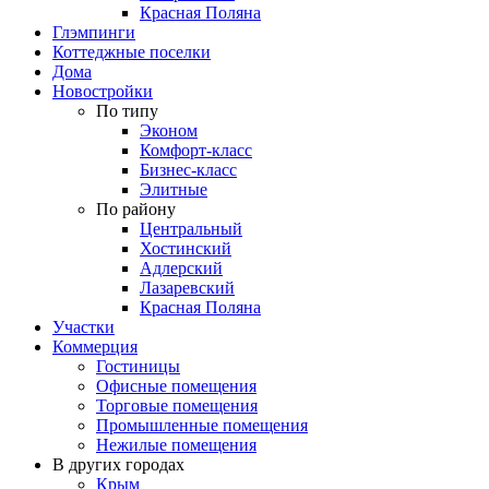
Красная Поляна
Глэмпинги
Коттеджные поселки
Дома
Новостройки
По типу
Эконом
Комфорт-класс
Бизнес-класс
Элитные
По району
Центральный
Хостинский
Адлерский
Лазаревский
Красная Поляна
Участки
Коммерция
Гостиницы
Офисные помещения
Торговые помещения
Промышленные помещения
Нежилые помещения
В других городах
Крым