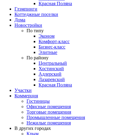
Красная Поляна
Глэмпинги
Коттеджные поселки
Дома
Новостройки
По типу
Эконом
Комфорт-класс
Бизнес-класс
Элитные
По району
Центральный
Хостинский
Адлерский
Лазаревский
Красная Поляна
Участки
Коммерция
Гостиницы
Офисные помещения
Торговые помещения
Промышленные помещения
Нежилые помещения
В других городах
Крым