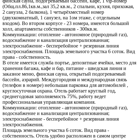
финская сауна, подогреваемый бассейн, кафе, 1 vip-номер
(Общ.пл.86,1кв.м.,зал 35,2 кв.м., 2 спальни, кухня, прихожая,
2 санузла, 2 балкона), 1 четырёхместный номер
(двухкомнатный, 1 санузел, на 1ом этаже, с отдельным
входом). Во втором корпусе - 23 номера, имеются большой
холл, апартаменты собственников - 300кв.м.
Коммуникации: отопление - автономное (природный газ),
водоснабжение и канализация централизованная;
электроснабжение - бесперебойное + резервная линия
электроснабжения. Площадь земельного участка 6 соток. Вид
права - собственность.
В отеле имеется служба портье, депозитные ячейки, место для
хранения багажа, кафе и бар, питание - шведская линия и
заказное меню, финская сауна, открытый подогреваемый
бассейн, аэрарий. Междугородняя и международная связь
(телефон в номере) небольшая парковка для автомобилей ,
круглосуточная охрана. Отель работает круглый год,
среднегодовая заполняемость 75%, работу ведет
профессиональная управляющая компания.
Коммуникации: отопление - автономное (природный газ),
водоснабжение и канализация централизованная;
электроснабжение - бесперебойное + резервная линия
электроснабжения.
Площадь земельного участка 6 соток. Вид права -
собственность. Отель удобно расположен в самом центре