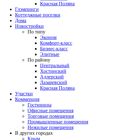
Красная Поляна
Глэмпинги
Коттеджные поселки
Дома
Новостройки
По типу
Эконом
Комфорт-класс
Бизнес-класс
Элитные
По району
Центральный
Хостинский
Адлерский
Лазаревский
Красная Поляна
Участки
Коммерция
Гостиницы
Офисные помещения
Торговые помещения
Промышленные помещения
Нежилые помещения
В других городах
Крым