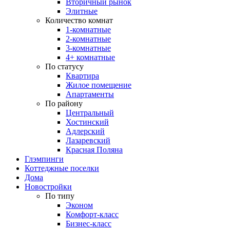
Вторичный рынок
Элитные
Количество комнат
1-комнатные
2-комнатные
3-комнатные
4+ комнатные
По статусу
Квартира
Жилое помещение
Апартаменты
По району
Центральный
Хостинский
Адлерский
Лазаревский
Красная Поляна
Глэмпинги
Коттеджные поселки
Дома
Новостройки
По типу
Эконом
Комфорт-класс
Бизнес-класс