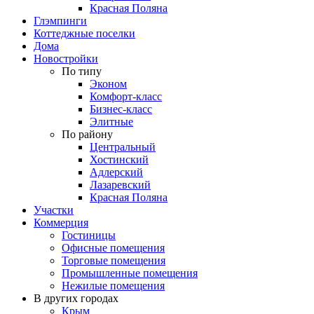
Красная Поляна
Глэмпинги
Коттеджные поселки
Дома
Новостройки
По типу
Эконом
Комфорт-класс
Бизнес-класс
Элитные
По району
Центральный
Хостинский
Адлерский
Лазаревский
Красная Поляна
Участки
Коммерция
Гостиницы
Офисные помещения
Торговые помещения
Промышленные помещения
Нежилые помещения
В других городах
Крым