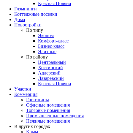
Красная Поляна
Глэмпинги
Коттеджные поселки
Дома
Новостройки
По типу
Эконом
Комфорт-класс
Бизнес-класс
Элитные
По району
Центральный
Хостинский
Адлерский
Лазаревский
Красная Поляна
Участки
Коммерция
Гостиницы
Офисные помещения
Торговые помещения
Промышленные помещения
Нежилые помещения
В других городах
Крым